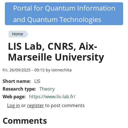
Skip
Portal for Quantum Information
Quantiki
to
and Quantum Technologies
main
content
Home
You
LIS Lab, CNRS, Aix-
are
Marseille University
here
Fri, 26/09/2025 - 09:15 by ionnechita
Short name:
LIS
Research type:
Theory
Web page:
https://www.lis-lab.fr/
Log in
or
register
to post comments
Comments